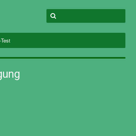
-Test
igung