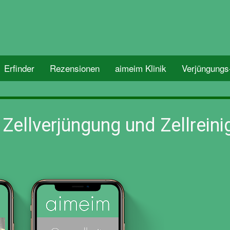
Erfinder
Rezensionen
aimeim Klinik
Verjüngungs
 Zellverjüngung und Zellrein