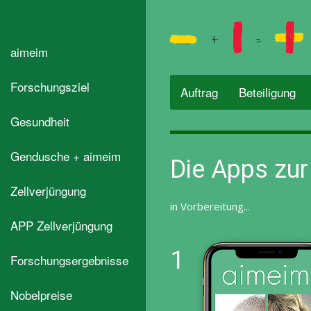
aimeim
Forschungsziel
Auftrag
Beteiligung
Gesundheit
Gendusche + aimeim
Die Apps zur
Zellverjüngung
in Vorbereitung...
APP Zellverjüngung
1
Forschungsergebnisse
Nobelpreise