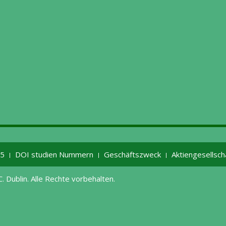
25
DOI studien Nummern
Geschäftszweck
Aktiengesellsch
 Dublin. Alle Rechte vorbehalten.