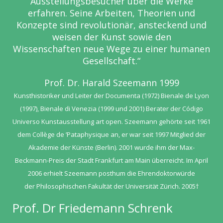
Ausstellungsbesucher
über die Werke
erfahren. Seine Arbeiten, Theorien und
Konzepte sind
revolutionär, ansteckend und
weisen der Kunst sowie den
Wissenschaften
neue Wege zu einer humanen
Gesellschaft.“
Prof. Dr. Harald Szeemann 1999
Kunsthistoriker und Leiter der Documenta (1972) Bienale de Lyon
(1997), Bienale di Venezia
(1999 und 2001) Berater der Código
Universo Kunstausstellung art open. Szeemann gehörte
seit 1961
dem Collège de ’Pataphysique an, er war seit 1997 Mitglied der
Akademie der
Künste (Berlin). 2001 wurde ihm der Max-
Beckmann-Preis der Stadt Frankfurt am Main
überreicht. Im April
2006 erhielt Szeemann posthum die Ehrendoktorwürde
der
Philosophischen Fakultät der Universität Zürich. 2005†
Prof. Dr Friedemann Schrenk